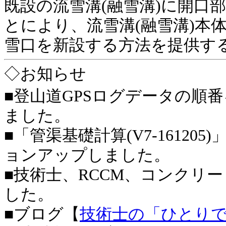
既設の流雪溝
(
融雪溝
)
に開口部
とにより、流雪溝
(
融雪溝
)
本
雪口を新設する方法を提供す
◇お知らせ
■
登山道GPSログデータの順
ました。
■
「管渠基礎計算(V7-16120
ョンアップしました。
■技術士、RCCM、コンクリ
した。
■ブログ【
技術士の「ひとり