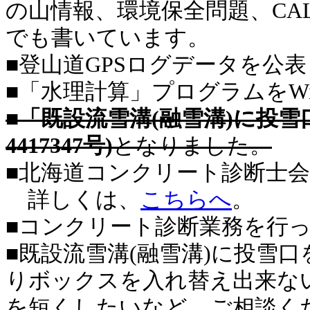
の山情報、環境保全問題、CAL
でも書いています。
■登山道GPSログデータを公
■「水理計算」プログラムをWi
■
「既設流雪溝(融雪溝)に投
4417347号)
となりました。
■北海道
コンクリート診断士
詳しくは、
こちらへ
。
■
コンクリート診断業務を行
■既設流雪溝(融雪溝)に投雪
りボックスを入れ替え出来な
を短くしたいなど、ご相談く